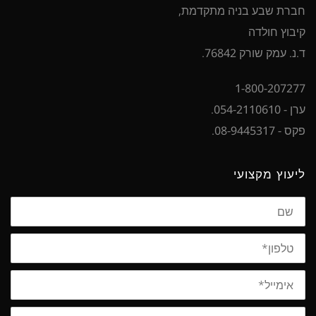
חברת שבע בניה מתקדמת,
קיבוץ חולדה
ד.נ. עמק שורק 76842.
1-800-207277
ערן - 054-2110610.
פקס - 08-9445317.
ליעוץ מקצועי
שם
טלפון
אימייל
סוג