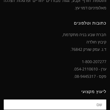
ותוספות חורף וקבע, גגות מבודדים יחודיים ופרגולות הצללה
מאלומיניום דמוי עץ.
כתובות וטלפונים
חברת שבע בניה מתקדמת,
קיבוץ חולדה
ד.נ. עמק שורק 76842.
1-800-207277
ערן - 054-2110610.
פקס - 08-9445317.
ליעוץ מקצועי
שם